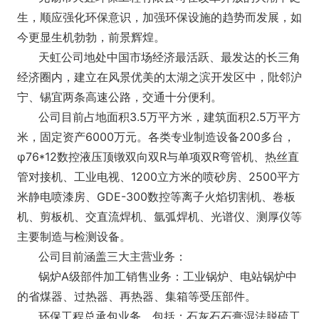
生，顺应强化环保意识，加强环保设施的趋势而发展，如
今更显生机勃勃，前景辉煌。
天虹公司地处中国市场经济最活跃、最发达的长三角
经济圈内，建立在风景优美的太湖之滨开发区中，阰邻沪
宁、锡宜两条高速公路，交通十分便利。
公司目前占地面积3.5万平方米，建筑面积2.5万平方
米，固定资产6000万元。各类专业制造设备200多台，
φ76*12数控液压顶镦双向双R与单项双R弯管机、热丝直
管对接机、工业电视、1200立方米的喷砂房、2500平方
米静电喷漆房、GDE-300数控等离子火焰切割机、卷板
机、剪板机、交直流焊机、氩弧焊机、光谱仪、测厚仪等
主要制造与检测设备。
公司目前涵盖三大主营业务：
锅炉A级部件加工销售业务：工业锅炉、电站锅炉中
的省煤器、过热器、再热器、集箱等受压部件。
环保工程总承包业务，包括：石灰石石膏湿法脱硫工