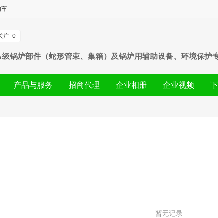
物车
关注
0
A级锅炉部件（蛇形管束、集箱）及锅炉用辅助设备、环境保护
设施运营（除尘脱硫脱硝）服务；自营和代理各类商品及技术的
产品与服务
招商代理
企业相册
企业视频
下
暂无记录